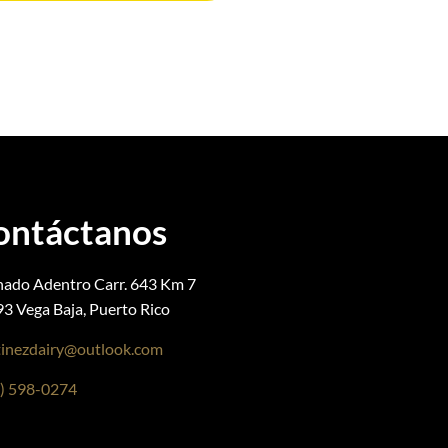
ontáctanos
ado Adentro Carr. 643 Km 7
3 Vega Baja, Puerto Rico
inezdairy@outlook.com
) 598-0274