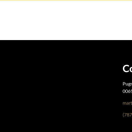
C
Pugn
0069
mart
(787